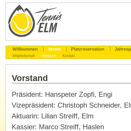
Willkommen
Verein
Platzreservation
Jahres
Mitgliedschaft
Vorstand
Kontakt
Vorstand
Präsident: Hanspeter Zopfi, Engi
Vizepräsident: Christoph Schneider, E
Aktuarin: Lilian Streiff, Elm
Kassier: Marco Streiff, Haslen